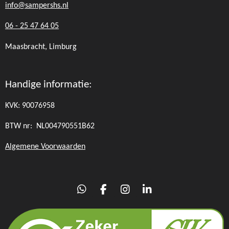
info@sampershs.nl
06 - 25 47 64 05
Maasbracht, Limburg
Handige informatie:
KVK:
90076958
BTW nr:
NL004790551B62
Algemene Voorwaarden
W
F
I
L
h
a
n
i
a
c
s
n
t
e
t
k