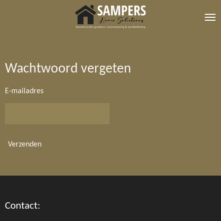
Ga
direct
naar
de
hoofdinhoud
Wachtwoord vergeten
E-mailadres
Verzenden
Contact: