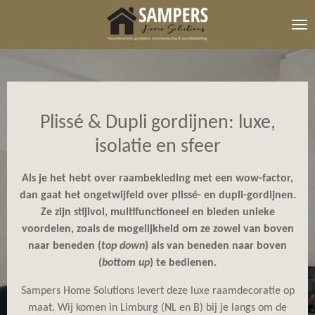
Ga
direct
naar
de
hoofdinhoud
Plissé & Dupli gordijnen: luxe,
isolatie en sfeer
Als je het hebt over raambekleding met een wow-factor,
dan gaat het ongetwijfeld over plissé- en dupli-gordijnen.
Ze zijn stijlvol, multifunctioneel en bieden unieke
voordelen, zoals de mogelijkheid om ze zowel van boven
naar beneden (
top down
) als van beneden naar boven
(
bottom up
) te bedienen.
Sampers Home Solutions levert deze luxe raamdecoratie op
maat. Wij komen in
Limburg (NL en B)
bij je langs om de