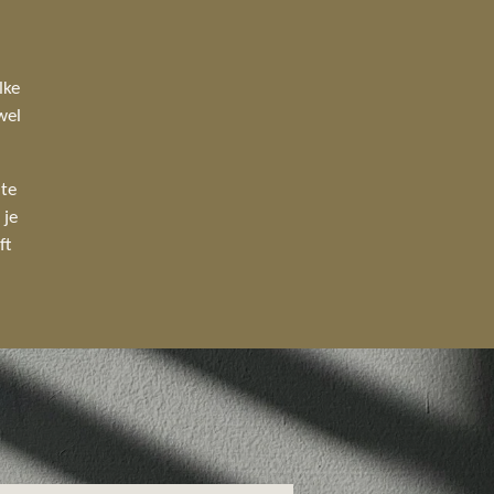
lke
wel
 te
 je
ft