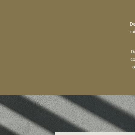
De
ru
Da
co
o