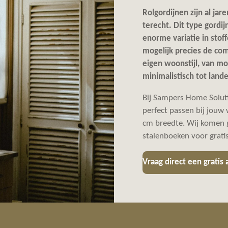
Rolgordijnen zijn al ja
terecht. Dit type gordij
enorme variatie in stof
mogelijk precies de com
eigen woonstijl, van mo
minimalistisch tot landel
Bij Sampers Home Soluti
perfect passen bij jouw
cm breedte. Wij komen g
stalenboeken voor grati
Vraag direct een gratis