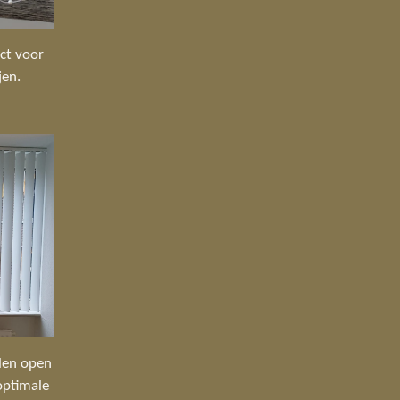
ct voor
jen.
llen open
 optimale